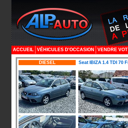
ACCUEIL
VÉHICULES D'OCCASION
VENDRE VOT
DIESEL
Seat IBIZA 1.4 TDI 70 